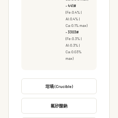
•
441#
(Fe:0.4% |
Al:0.4% |
Ca:0.1% max)
•
3303#
(Fe:0.3% |
Al:0.3% |
Ca:0.03%
max)
坩堝 (Crucible)
氟矽酸鈉