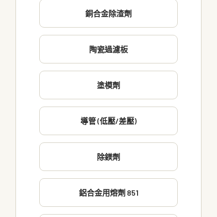
銅合金除渣劑
陶瓷過濾板
塗模劑
導管 (低壓/差壓)
除鎂劑
鋁合金用熔劑 851