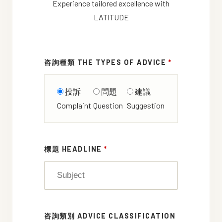
Experience tailored excellence with
LATITUDE
咨詢種類 THE TYPES OF ADVICE
*
投訴
問題
建議
Complaint
Question
Suggestion
標題 HEADLINE
*
咨詢類別 ADVICE CLASSIFICATION