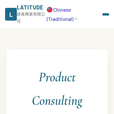
LATITUDE
Chinese
L
緯泰興業有限公
(Traditional)
▼
司
Product
Consulting